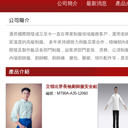
公司簡介
最新消息
產品
通昇國際開發成立至今一直在專業制服領域服務客戶，運用老
富溫度的高級制服。 多年來持續致力與飯店業合作，積極朝向
開發及製作飯店各部門制服，如客房部門套裝、房務、公清制
內場廚師服、廚師帽、廚師褲、腰包、圍裙、領巾配件等，甚至毛
立領出芽長袖廚師服安全釦
編號：MT90A-A35-12060