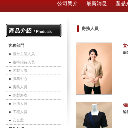
公司簡介
最新消息
產品
房務人員
客務部門
立
編
櫃台主管人員
接待招待人員
客製大衣
服務中心
房務人員
客製浴衣
公清人員
領
工程人員
編
安全室